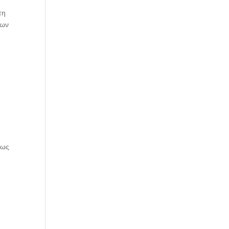
τη
των
 ως