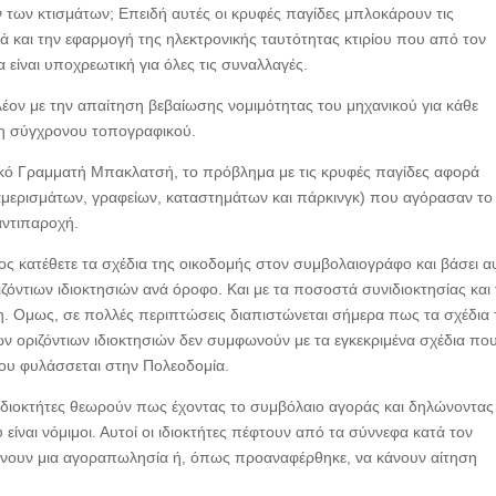
ών των κτισμάτων; Επειδή αυτές οι κρυφές παγίδες μπλοκάρουν τις
ά και την εφαρμογή της ηλεκτρονικής ταυτότητας κτιρίου που από τον
 είναι υποχρεωτική για όλες τις συναλλαγές.
έον με την απαίτηση βεβαίωσης νομιμότητας του μηχανικού για κάθε
ση σύγχρονου τοπογραφικού.
ό Γραμματή Μπακλατσή, το πρόβλημα με τις κρυφές παγίδες αφορά
ιαμερισμάτων, γραφείων, καταστημάτων και πάρκινγκ) που αγόρασαν το
αντιπαροχή.
ος κατέθετε τα σχέδια της οικοδομής στον συμβολαιογράφο και βάσει 
ντιων ιδιοκτησιών ανά όροφο. Και με τα ποσοστά συνιδιοκτησίας και
η. Ομως, σε πολλές περιπτώσεις διαπιστώνεται σήμερα πως τα σχέδια 
ων οριζόντιων ιδιοκτησιών δεν συμφωνούν με τα εγκεκριμένα σχέδια πο
που φυλάσσεται στην Πολεοδομία.
διοκτήτες θεωρούν πως έχοντας το συμβόλαιο αγοράς και δηλώνοντας
είναι νόμιμοι. Αυτοί οι ιδιοκτήτες πέφτουν από τα σύννεφα κατά τον
άνουν μια αγοραπωλησία ή, όπως προαναφέρθηκε, να κάνουν αίτηση