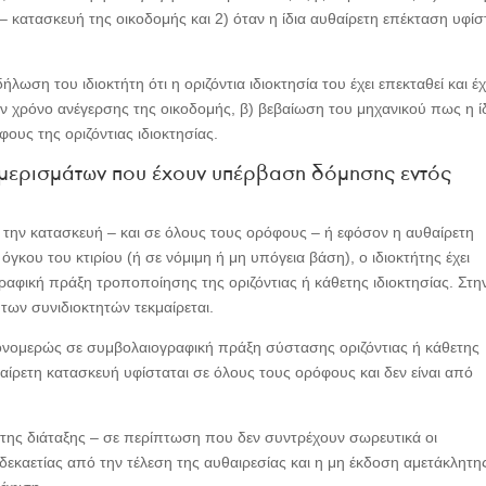
 κατασκευή της οικοδομής και 2) όταν η ίδια αυθαίρετη επέκταση υφίσ
ωση του ιδιοκτήτη ότι η οριζόντια ιδιοκτησία του έχει επεκταθεί και έχ
ν χρόνο ανέγερσης της οικοδομής, β) βεβαίωση του μηχανικού πως η ί
ους της οριζόντιας ιδιοκτησίας.
αμερισμάτων που έχουν υπέρβαση δόμησης εντός
 την κατασκευή – και σε όλους τους ορόφους – ή εφόσον η αυθαίρετη
γκου του κτιρίου (ή σε νόμιμη ή μη υπόγεια βάση), ο ιδιοκτήτης έχει
αφική πράξη τροποποίησης της οριζόντιας ή κάθετης ιδιοκτησίας. Στη
ων συνιδιοκτητών τεκμαίρεται.
 μονομερώς σε συμβολαιογραφική πράξη σύστασης οριζόντιας ή κάθετης
θαίρετη κατασκευή υφίσταται σε όλους τους ορόφους και δεν είναι από
 της διάταξης – σε περίπτωση που δεν συντρέχουν σωρευτικά οι
δεκαετίας από την τέλεση της αυθαιρεσίας και η μη έκδοση αμετάκλητη