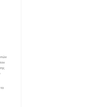
αυτών
 τον
της
υ
 το