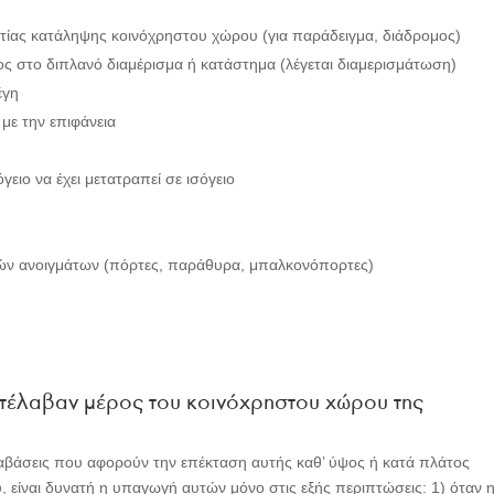
ιτίας κατάληψης κοινόχρηστου χώρου (για παράδειγμα, διάδρομος)
ς στο διπλανό διαμέρισμα ή κατάστημα (λέγεται διαμερισμάτωση)
έγη
 με την επιφάνεια
ιο να έχει μετατραπεί σε ισόγειο
κών ανοιγμάτων (πόρτες, παράθυρα, μπαλκονόπορτες)
κατέλαβαν μέρος του κοινόχρηστου χώρου της
αραβάσεις που αφορούν την επέκταση αυτής καθ’ ύψος ή κατά πλάτος
, είναι δυνατή η υπαγωγή αυτών μόνο στις εξής περιπτώσεις: 1) όταν 