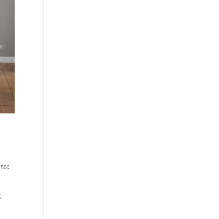
ήτες
ς