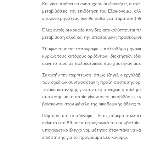
Και γιατί πρέπει να ανησυχούν οι ιδιοκτήτες αυτ
μεταβιβάσεις, την επιδότηση του Εξοικονομώ, αλλ
επόμενο μήνα (εάν δεν θα δοθεί νέα παράταση) θα
Όλες αυτές οι κρυφές παγίδες αποκαλύπτονται πλ
μεταβίβαση αλλά και την απαιτούμενη προσκόμι
Σύμφωνα με την τοπογράφο – πολεοδόμο μηχανικ
κυρίως τους κατόχους οριζόντιων ιδιοκτησιών (δ
ακίνητό τους σε πολυκατοικίες που χτίστηκαν με 
Σε αυτήν την περίπτωση, όπως εξηγεί, ο εργολάβ
των σχεδίων συντασσόταν η πράξη σύστασης οριζό
πίνακα κατανομής γινόταν στη συνέχεια η πώλησ
σύστασης με τα οποία γίνονταν οι μεταβιβάσεις τ
βρίσκονται στον φάκελο της οικοδομικής άδειας 
Πέφτουν από τα σύννεφα… Ετσι, σήμερα πολλοί ι
ακίνητο στο Ε9 με τα τετραγωνικά του συμβολαίου 
υποχρεωτικό έλεγχο νομιμότητας όταν πάνε να κ
επιδότησης για το πρόγραμμα Εξοικονομώ.