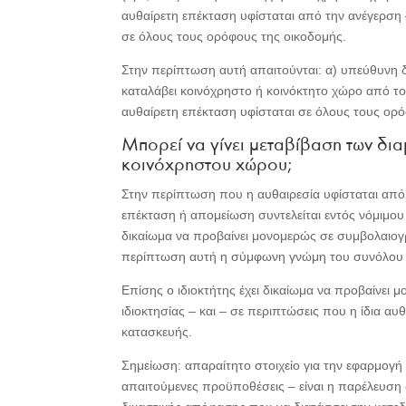
αυθαίρετη επέκταση υφίσταται από την ανέγερση –
σε όλους τους ορόφους της οικοδομής.
Στην περίπτωση αυτή απαιτούνται: α) υπεύθυνη δήλ
καταλάβει κοινόχρηστο ή κοινόκτητο χώρο από το
αυθαίρετη επέκταση υφίσταται σε όλους τους ορόφ
Μπορεί να γίνει μεταβίβαση των δι
κοινόχρηστου χώρου;
Στην περίπτωση που η αυθαιρεσία υφίσταται από
επέκταση ή απομείωση συντελείται εντός νόμιμου ό
δικαίωμα να προβαίνει μονομερώς σε συμβολαιογρ
περίπτωση αυτή η σύμφωνη γνώμη του συνόλου τ
Επίσης ο ιδιοκτήτης έχει δικαίωμα να προβαίνει
ιδιοκτησίας – και – σε περιπτώσεις που η ίδια αυ
κατασκευής.
Σημείωση: απαραίτητο στοιχείο για την εφαρμογή
απαιτούμενες προϋποθέσεις – είναι η παρέλευση 